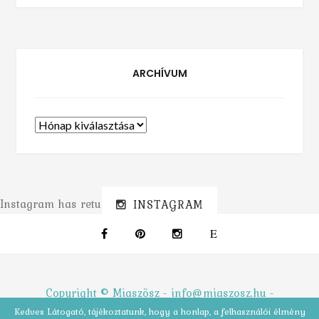
ARCHÍVUM
Archívum
Instagram has returned invalid data.
INSTAGRAM
Copyright © Miaszösz -
info@miaszosz.hu
-
Impresszum
Kedves Látogató, tájékoztatunk, hogy a honlap, a felhasználói élmény