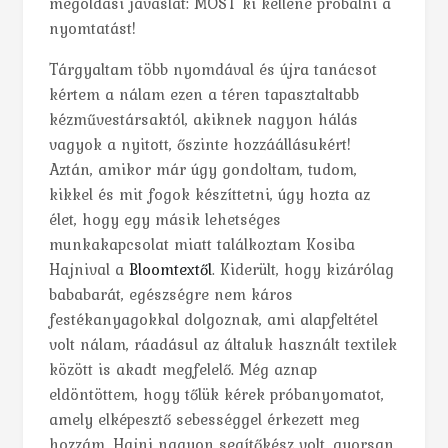
megoldási javaslat: MOST ki kellene próbálni a
nyomtatást!
Tárgyaltam több nyomdával és újra tanácsot
kértem a nálam ezen a téren tapasztaltabb
kézművestársaktól, akiknek nagyon hálás
vagyok a nyitott, őszinte hozzáállásukért!
Aztán, amikor már úgy gondoltam, tudom,
kikkel és mit fogok készíttetni, úgy hozta az
élet, hogy egy másik lehetséges
munkakapcsolat miatt találkoztam Kosiba
Hajnival a
Bloomtextől
. Kiderült, hogy kizárólag
bababarát, egészségre nem káros
festékanyagokkal dolgoznak, ami alapfeltétel
volt nálam, ráadásul az általuk használt textilek
között is akadt megfelelő. Még aznap
eldöntöttem, hogy tőlük kérek próbanyomatot,
amely elképesztő sebességgel érkezett meg
hozzám. Hajni nagyon segítőkész volt, gyorsan