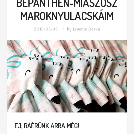
BEPANTHEN-MIASZÖSZ
MAROKNYULACSKÁIM
2019-04-08
by
Levente Dorka
EJ, RÁÉRÜNK ARRA MÉG!