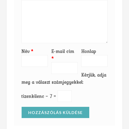
Név
*
E-mail cím
Honlap
*
Kérjük, adja
meg a választ számjegyekkel:
tizenkilenc − 7 =