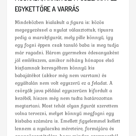
EGYKETTŐRE A VARRÁS
Mindeközben kialakult a figura is: közös
megegyezéssel a nyulat választottuk, típusra
pedig a marokfigurát, mely pille könnyű, így
egy fogni éppen csak tanuló baba is meg tudja
már ragadni. Három gyermekes édesanyaként
jól emlékszem, amikor néhány hónapos első
kisfiamnak keresgéltem könnyű kis
babajátékot (akkor még nem varrtam) és
egyáltalán nem volt egyszerű ez a feladat. A
csörgők java például egyszerűen kifordult a
kezéből, hiszen még nem tudta határozottan
megtartani. Most tehát olyan figurát szerettem
volna tervezni, melyet könnyű megfogni egy
kisbaba számára is. Emellett figyelemmel kellett
lennem a nyulacska méreteire, formájára és
anyagösszetételére, hogy minden szempontból