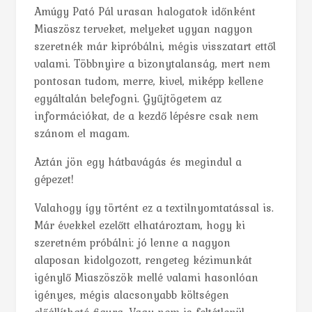
Amúgy Pató Pál urasan halogatok időnként
Miaszösz terveket, melyeket ugyan nagyon
szeretnék már kipróbálni, mégis visszatart ettől
valami. Többnyire a bizonytalanság, mert nem
pontosan tudom, merre, kivel, miképp kellene
egyáltalán belefogni. Gyűjtögetem az
információkat, de a kezdő lépésre csak nem
szánom el magam.
Aztán jön egy hátbavágás és megindul a
gépezet!
Valahogy így történt ez a textilnyomtatással is.
Már évekkel ezelőtt elhatároztam, hogy ki
szeretném próbálni: jó lenne a nagyon
alaposan kidolgozott, rengeteg kézimunkát
igénylő Miaszöszök mellé valami hasonlóan
igényes, mégis alacsonyabb költségen
előállítható figura. Vagy nem is feltétlenül