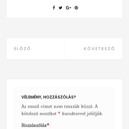
ELŐZŐ
KÖVETKEZŐ
Bejegyzés navigáció
VÉLEMÉNY, HOZZÁSZÓLÁS?
Az email címet nem tesszük közzé.
A
kötelező mezőket
*
karakterrel jelöljük.
Hozzászólás
*