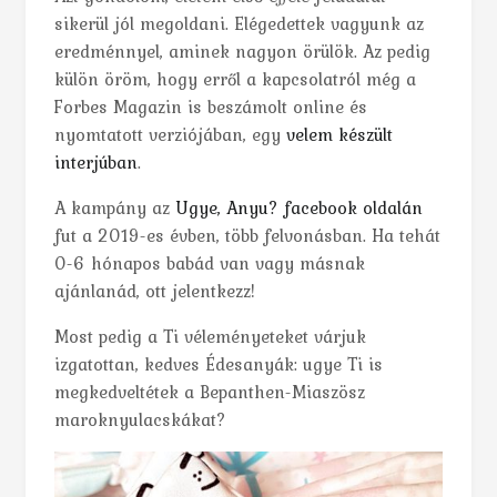
sikerül jól megoldani. Elégedettek vagyunk az
eredménnyel, aminek nagyon örülök. Az pedig
külön öröm, hogy erről a kapcsolatról még a
Forbes Magazin is beszámolt online és
nyomtatott verziójában, egy
velem készült
interjúban
.
A kampány az
Ugye, Anyu? facebook oldalán
fut a 2019-es évben, több felvonásban. Ha tehát
0-6 hónapos babád van vagy másnak
ajánlanád, ott jelentkezz!
Most pedig a Ti véleményeteket várjuk
izgatottan, kedves Édesanyák: ugye Ti is
megkedveltétek a Bepanthen-Miaszösz
maroknyulacskákat?