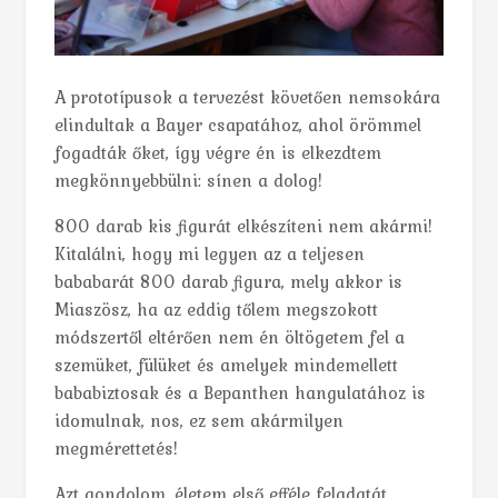
A prototípusok a tervezést követően nemsokára
elindultak a Bayer csapatához, ahol örömmel
fogadták őket, így végre én is elkezdtem
megkönnyebbülni: sínen a dolog!
800 darab kis figurát elkészíteni nem akármi!
Kitalálni, hogy mi legyen az a teljesen
bababarát 800 darab figura, mely akkor is
Miaszösz, ha az eddig tőlem megszokott
módszertől eltérően nem én öltögetem fel a
szemüket, fülüket és amelyek mindemellett
bababiztosak és a Bepanthen hangulatához is
idomulnak, nos, ez sem akármilyen
megmérettetés!
Azt gondolom, életem első efféle feladatát