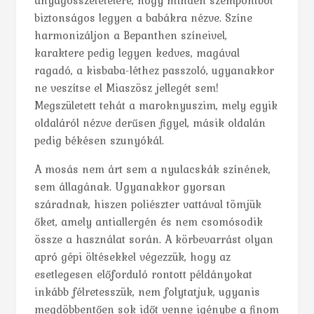
biztonságos legyen a babákra nézve. Színe
harmonizáljon a Bepanthen színeivel,
karaktere pedig legyen kedves, magával
ragadó, a kisbaba-léthez passzoló, ugyanakkor
ne veszítse el Miaszösz jellegét sem!
Megszületett tehát a maroknyuszim, mely egyik
oldaláról nézve derűsen figyel, másik oldalán
pedig békésen szunyókál.
A mosás nem árt sem a nyulacskák színének,
sem állagának. Ugyanakkor gyorsan
száradnak, hiszen poliészter vattával tömjük
őket, amely antiallergén és nem csomósodik
össze a használat során. A körbevarrást olyan
apró gépi öltésekkel végezzük, hogy az
esetlegesen előforduló rontott példányokat
inkább félretesszük, nem folytatjuk, ugyanis
megdöbbentően sok időt venne igénybe a finom