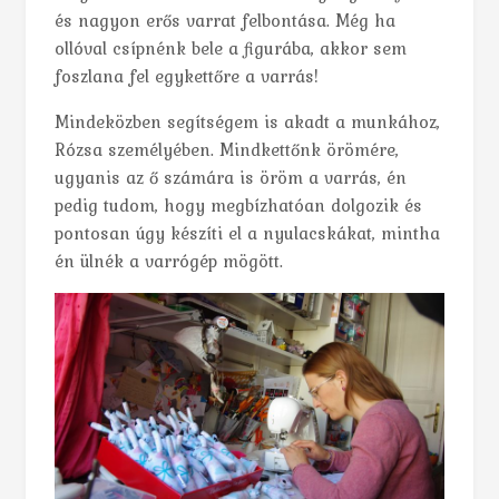
és nagyon erős varrat felbontása. Még ha
ollóval csípnénk bele a figurába, akkor sem
foszlana fel egykettőre a varrás!
Mindeközben segítségem is akadt a munkához,
Rózsa személyében. Mindkettőnk örömére,
ugyanis az ő számára is öröm a varrás, én
pedig tudom, hogy megbízhatóan dolgozik és
pontosan úgy készíti el a nyulacskákat, mintha
én ülnék a varrógép mögött.