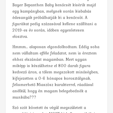
Bayer Bepanthen Baby kenőcsét kísérik majd
egy kampányban, melynek során kisbabás
édesanyák próbálhatják ki a kenőcsöt. A
figurákat pedig százasával kellene szállítani a
2019-es év során, időben egyenletesen
elosztva.
Hmmm… alaposan elgondolkodtam. Eddig soha
nem vállaltam efféle feladatot, nem is éreztem
ehhez elszánást magamban. Mert ugyan
miképp is készülhetne el 800 darab figura
kedvező áron, a tőlem megszokott minőségben,
kifejezetten a 0-6 hónapos korosztálynak,
felismerhető Miaszösz karakterrel, ráadásul
anélkül, hogy én magam belegebednék a
munkába???
Szó szót követett és végül megszületett a