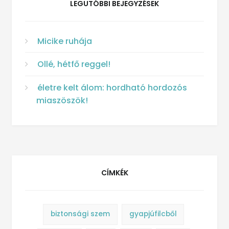
LEGUTÓBBI BEJEGYZÉSEK
Micike ruhája
Ollé, hétfő reggel!
életre kelt álom: hordható hordozós
miaszöszök!
CÍMKÉK
biztonsági szem
gyapjúfilcből