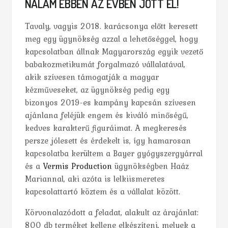
NÁLAM EBBEN AZ ÉVBEN JÖTT EL!
Tavaly, vagyis 2018. karácsonya előtt keresett
meg egy ügynökség azzal a lehetőséggel, hogy
kapcsolatban állnak Magyarország egyik vezető
babakozmetikumát forgalmazó vállalatával,
akik szívesen támogatják a magyar
kézműveseket, az ügynökség pedig egy
bizonyos 2019-es kampány kapcsán szívesen
ajánlana feléjük engem és kiváló minőségű,
kedves karakterű figuráimat. A megkeresés
persze jólesett és érdekelt is, így hamarosan
kapcsolatba kerültem a Bayer gyógyszergyárral
és a
Vermis Production
ügynökségben Haáz
Mariannal, aki azóta is lelkiismeretes
kapcsolattartó köztem és a vállalat között.
Körvonalazódott a feladat, alakult az árajánlat:
800 db terméket kellene elkészíteni, melyek a