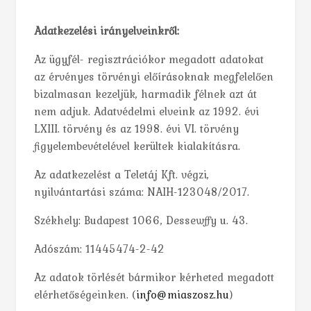
Adatkezelési irányelveinkről:
Az ügyfél- regisztrációkor megadott adatokat
az érvényes törvényi előírásoknak megfelelően
bizalmasan kezeljük, harmadik félnek azt át
nem adjuk. Adatvédelmi elveink az 1992. évi
LXIII. törvény és az 1998. évi VI. törvény
figyelembevételével kerültek kialakításra.
Az adatkezelést a Teletáj Kft. végzi,
nyilvántartási száma: NAIH-123048/2017.
Székhely: Budapest 1066, Dessewffy u. 43.
Adószám: 11445474-2-42
Az adatok törlését bármikor kérheted megadott
elérhetőségeinken. (
info@miaszosz.hu
)