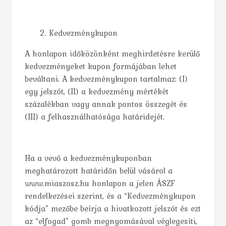
Kedvezménykupon
A honlapon időközönként meghirdetésre kerülő
kedvezményeket kupon formájában lehet
beváltani. A kedvezménykupon tartalmaz: (I)
egy jelszót, (II) a kedvezmény mértékét
százalékban vagy annak pontos összegét és
(III) a felhasználhatósága határidejét.
Ha a vevő a kedvezménykuponban
meghatározott határidőn belül vásárol a
www.miaszosz.hu honlapon a jelen ÁSZF
rendelkezései szerint, és a “Kedvezménykupon
kódja” mezőbe beírja a hivatkozott jelszót és ezt
az “elfogad” gomb megnyomásával véglegesíti,