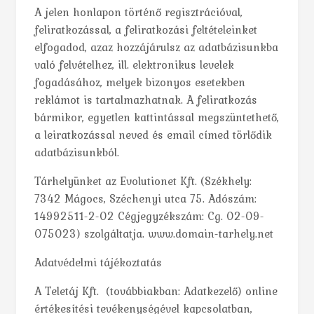
A jelen honlapon történő regisztrációval,
feliratkozással, a feliratkozási feltételeinket
elfogadod, azaz hozzájárulsz az adatbázisunkba
való felvételhez, ill. elektronikus levelek
fogadásához, melyek bizonyos esetekben
reklámot is tartalmazhatnak. A feliratkozás
bármikor, egyetlen kattintással megszüntethető,
a leiratkozással neved és email címed törlődik
adatbázisunkból.
Tárhelyünket az Evolutionet Kft. (Székhely:
7342 Mágocs, Széchenyi utca 75. Adószám:
14992511-2-02 Cégjegyzékszám: Cg. 02-09-
075023) szolgáltatja. www.domain-tarhely.net
Adatvédelmi tájékoztatás
A Teletáj Kft. (továbbiakban: Adatkezelő) online
értékesítési tevékenységével kapcsolatban,