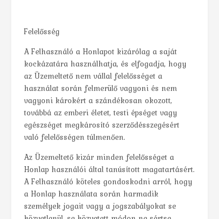
Felelősség
A Felhasználó a Honlapot kizárólag a saját
kockázatára használhatja, és elfogadja, hogy
az Üzemeltető nem vállal felelősséget a
használat során felmerülő vagyoni és nem
vagyoni károkért a szándékosan okozott,
továbbá az emberi életet, testi épséget vagy
egészséget megkárosító szerződésszegésért
való felelősségen túlmenően.
Az Üzemeltető kizár minden felelősséget a
Honlap használói által tanúsított magatartásért.
A Felhasználó köteles gondoskodni arról, hogy
a Honlap használata során harmadik
személyek jogait vagy a jogszabályokat se
közvetlenül, se közvetett módon ne sértse.