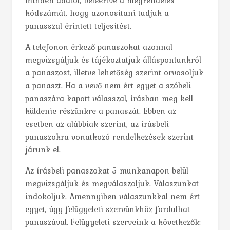
minden adatot, beleértve a megrendelés
kódszámát, hogy azonosítani tudjuk a
panasszal érintett teljesítést.
A telefonon érkező panaszokat azonnal
megvizsgáljuk és tájékoztatjuk álláspontunkról
a panaszost, illetve lehetőség szerint orvosoljuk
a panaszt. Ha a vevő nem ért egyet a szóbeli
panaszára kapott válasszal, írásban meg kell
küldenie részünkre a panaszát. Ebben az
esetben az alábbiak szerint, az írásbeli
panaszokra vonatkozó rendelkezések szerint
járunk el.
Az írásbeli panaszokat 5 munkanapon belül
megvizsgáljuk és megválaszoljuk. Válaszunkat
indokoljuk. Amennyiben válaszunkkal nem ért
egyet, úgy felügyeleti szervünkhöz fordulhat
panaszával. Felügyeleti szerveink a következők: