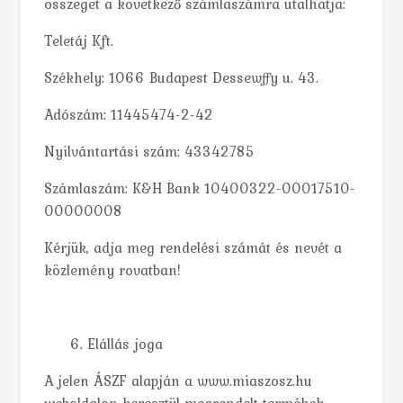
összeget a következő számlaszámra utalhatja:
Teletáj Kft.
Székhely: 1066 Budapest Dessewffy u. 43.
Adószám: 11445474-2-42
Nyilvántartási szám: 43342785
Számlaszám: K&H Bank 10400322-00017510-
00000008
Kérjük, adja meg rendelési számát és nevét a
közlemény rovatban!
Elállás joga
A jelen ÁSZF alapján a www.miaszosz.hu