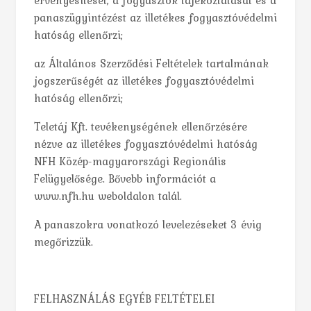
érvényesítését, a fogyasztók tájékoztatását és a
panaszügyintézést az illetékes fogyasztóvédelmi
hatóság ellenőrzi;
az Általános Szerződési Feltételek tartalmának
jogszerűségét az illetékes fogyasztóvédelmi
hatóság ellenőrzi;
Teletáj Kft. tevékenységének ellenőrzésére
nézve az illetékes fogyasztóvédelmi hatóság
NFH Közép-magyarországi Regionális
Felügyelősége. Bővebb információt a
www.nfh.hu weboldalon talál.
A panaszokra vonatkozó levelezéseket 3 évig
megőrizzük.
FELHASZNÁLÁS EGYÉB FELTÉTELEI