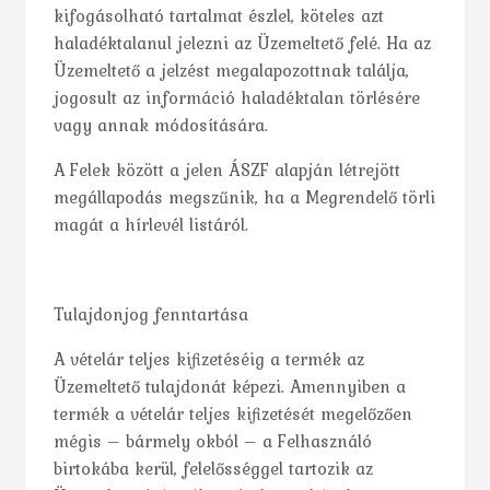
kifogásolható tartalmat észlel, köteles azt
haladéktalanul jelezni az Üzemeltető felé. Ha az
Üzemeltető a jelzést megalapozottnak találja,
jogosult az információ haladéktalan törlésére
vagy annak módosítására.
A Felek között a jelen ÁSZF alapján létrejött
megállapodás megszűnik, ha a Megrendelő törli
magát a hírlevél listáról.
Tulajdonjog fenntartása
A vételár teljes kifizetéséig a termék az
Üzemeltető tulajdonát képezi. Amennyiben a
termék a vételár teljes kifizetését megelőzően
mégis – bármely okból – a Felhasználó
birtokába kerül, felelősséggel tartozik az