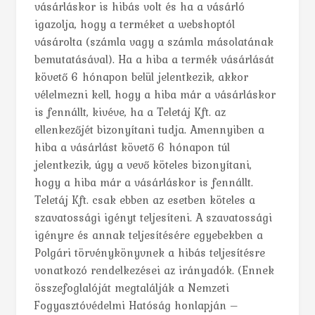
vásárláskor is hibás volt és ha a vásárló
igazolja, hogy a terméket a webshoptól
vásárolta (számla vagy a számla másolatának
bemutatásával). Ha a hiba a termék vásárlását
követő 6 hónapon belül jelentkezik, akkor
vélelmezni kell, hogy a hiba már a vásárláskor
is fennállt, kivéve, ha a Teletáj Kft. az
ellenkezőjét bizonyítani tudja. Amennyiben a
hiba a vásárlást követő 6 hónapon túl
jelentkezik, úgy a vevő köteles bizonyítani,
hogy a hiba már a vásárláskor is fennállt.
Teletáj Kft. csak ebben az esetben köteles a
szavatossági igényt teljesíteni. A szavatossági
igényre és annak teljesítésére egyebekben a
Polgári törvénykönyvnek a hibás teljesítésre
vonatkozó rendelkezései az irányadók. (Ennek
összefoglalóját megtalálják a Nemzeti
Fogyasztóvédelmi Hatóság honlapján –