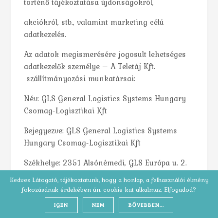
történő tájékoztatása újdonságokról,
akciókról, stb., valamint marketing célú
adatkezelés.
Az adatok megismerésére jogosult lehetséges
adatkezelők személye – A Teletáj Kft.
szállítmányozási munkatársai:
Név: GLS General Logistics Systems Hungary
Csomag-Logisztikai Kft
Bejegyezve: GLS General Logistics Systems
Hungary Csomag-Logisztikai Kft
Székhelye: 2351 Alsónémedi, GLS Európa u. 2.
Kedves Látogató, tájékoztatunk, hogy a honlap, a felhasználói élmény
Cégjegyzék-szám: Cg. 13-09-111755
fokozásának érdekében ún. cookie-kat alkalmaz. Elfogadod?
IGEN
NEM
BŐVEBBEN...