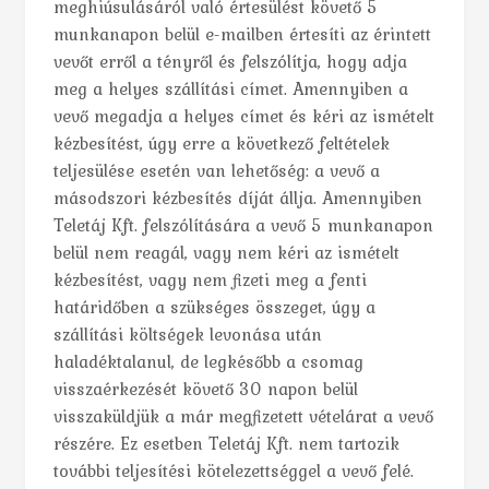
meghiúsulásáról való értesülést követő 5
munkanapon belül e-mailben értesíti az érintett
vevőt erről a tényről és felszólítja, hogy adja
meg a helyes szállítási címet. Amennyiben a
vevő megadja a helyes címet és kéri az ismételt
kézbesítést, úgy erre a következő feltételek
teljesülése esetén van lehetőség: a vevő a
másodszori kézbesítés díját állja. Amennyiben
Teletáj Kft. felszólítására a vevő 5 munkanapon
belül nem reagál, vagy nem kéri az ismételt
kézbesítést, vagy nem fizeti meg a fenti
határidőben a szükséges összeget, úgy a
szállítási költségek levonása után
haladéktalanul, de legkésőbb a csomag
visszaérkezését követő 30 napon belül
visszaküldjük a már megfizetett vételárat a vevő
részére. Ez esetben Teletáj Kft. nem tartozik
további teljesítési kötelezettséggel a vevő felé.