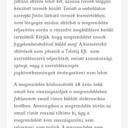
feltűnő eltérés lehet két, azonos tervek alapján
készített termék között. Emiatt a weboldalon
szereplő fotón látható termék kismértékben,
nem lényeges módon eltérhet a megrendelés
teljesítése során a részedre megküldésre kerülő
terméktől. Kérjük, hogy megrendelést ennek
figyelembevételével küldd meg! A kismértékű
eltérések nem jelentik a Teletáj Kft. nem
szerződésszerű teljesítését, emiatt szavatossági
igényt, vagy a szerződésszegés
jogkövetkezményeit érvényesíteni nem lehet.
A megrendelés kézhezvételét 48 órán belül
email-ben visszaigazoljuk a megrendelésben
feltüntetett email címre küldött elektronikus
levélben. Amennyiben a megrendelés során az
email címét rosszul töltötte ki, úgy a
megrendelést sem visszaigazolni, sem
teljesíteni nem tudjuk. A megrendelés nem