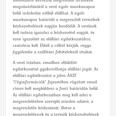
weboldalon keresztül megrendelt termékek
megvásárlásától a vevő nyolc munkanapon
belül indokolás nélkül elállhat. A nyolc
munkanapos határidő a megrendelt termékek
kézhezvételének napján kezdődik. A vevőnek
kell tudnia igazolni a kézhezvétel napját, és
ezen igazolást az elállási nyilatkozatához
csatolnia kell. Ebből a célból kérjük, vegye
figyelembe a szállítási feltételeknél írtakat.
A vevő írásban, emailben elküldött
nyilatkozattal gyakorolhatja elállási jogát. Az
elállási nyilatkozatot a jelen ÁSZF
“Céginformációk” fejezetében rögzített email
címre kell megküldeni a fenti határidőn belül.
Az elállási nyilatkozatban meg kell adni a
megrendelésben szereplő minden adatot, a
megrendelés kódszámát, illetve a
megrendelésnek és a termék kézhezvételének