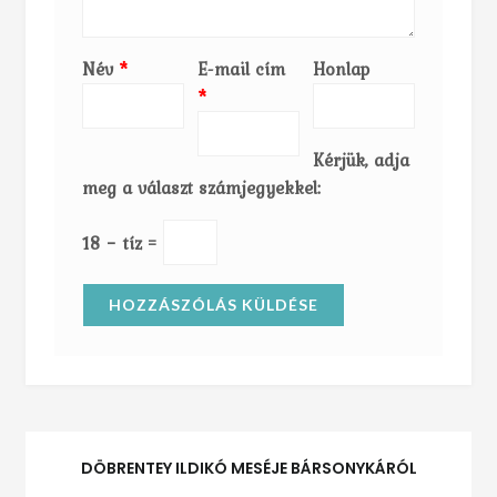
Név
*
E-mail cím
Honlap
*
Kérjük, adja
meg a választ számjegyekkel:
18 − tíz =
DÖBRENTEY ILDIKÓ MESÉJE BÁRSONYKÁRÓL