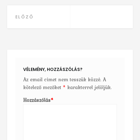
ELŐZŐ
Bejegyzés navigáció
VÉLEMÉNY, HOZZÁSZÓLÁS?
Az email címet nem tesszük közzé.
A
kötelező mezőket
*
karakterrel jelöljük.
Hozzászólás
*