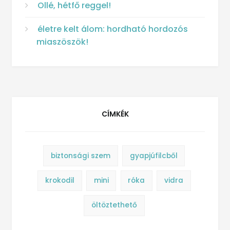
Ollé, hétfő reggel!
életre kelt álom: hordható hordozós
miaszöszök!
CÍMKÉK
biztonsági szem
gyapjúfilcből
krokodil
mini
róka
vidra
öltöztethető