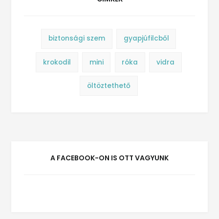
biztonsági szem
gyapjúfilcből
krokodil
mini
róka
vidra
öltöztethető
A FACEBOOK-ON IS OTT VAGYUNK