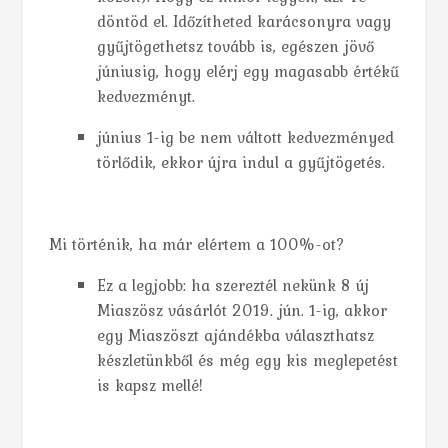
döntöd el. Időzítheted karácsonyra vagy
gyűjtögethetsz tovább is, egészen jövő
júniusig, hogy elérj egy magasabb értékű
kedvezményt.
június 1-ig be nem váltott kedvezményed
törlődik, ekkor újra indul a gyűjtögetés.
Mi történik, ha már elértem a 100%-ot?
Ez a legjobb: ha szereztél nekünk 8 új
Miaszösz vásárlót 2019. jún. 1-ig, akkor
egy Miaszöszt ajándékba választhatsz
készletünkből és még egy kis meglepetést
is kapsz mellé!