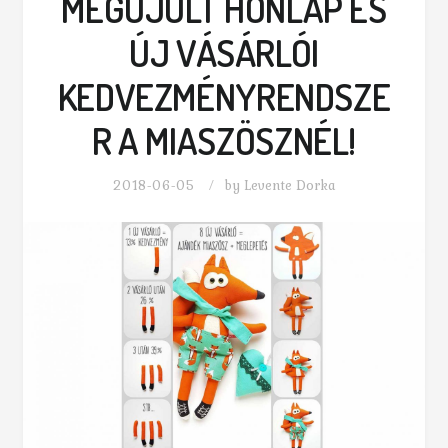
MEGÚJULT HONLAP ÉS
ÚJ VÁSÁRLÓI
KEDVEZMÉNYRENDSZE
R A MIASZÖSZNÉL!
2018-06-05
by
Levente Dorka