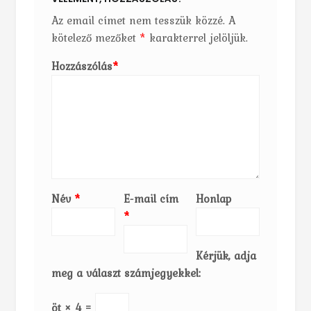
Az email címet nem tesszük közzé.
A
kötelező mezőket
*
karakterrel jelöljük.
Hozzászólás
*
Név
*
E-mail cím
Honlap
*
Kérjük, adja
meg a választ számjegyekkel:
öt × 4 =