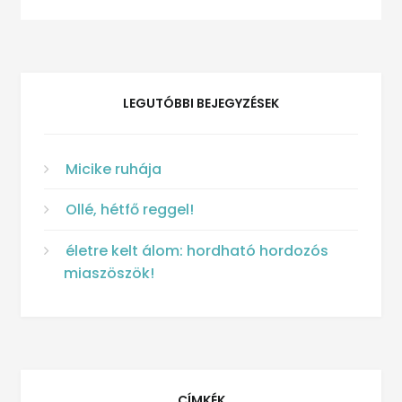
LEGUTÓBBI BEJEGYZÉSEK
Micike ruhája
Ollé, hétfő reggel!
életre kelt álom: hordható hordozós
miaszöszök!
CÍMKÉK