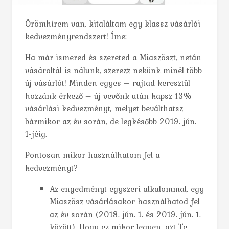
Örömhírem van, kitaláltam egy klassz vásárlói
kedvezményrendszert! Íme:
Ha már ismered és szereted a Miaszöszt, netán
vásároltál is nálunk, szerezz nekünk minél több
új vásárlót! Minden egyes – rajtad keresztül
hozzánk érkező – új vevőnk után kapsz 13%
vásárlási kedvezményt, melyet beválthatsz
bármikor az év során, de legkésőbb 2019. jún.
1-jéig.
Pontosan mikor használhatom fel a
kedvezményt?
Az engedményt egyszeri alkalommal, egy
Miaszösz vásárlásakor használhatod fel
az év során (2018. jún. 1. és 2019. jún. 1.
között). Hogy ez mikor legyen, azt Te