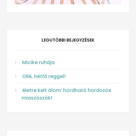
LEGUTÓBBI BEJEGYZÉSEK
Micike ruhája
Ollé, hétfő reggel!
életre kelt álom: hordható hordozós
miaszöszök!