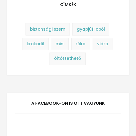
CÍMKÉK
biztonsági szem
gyapjúfilcből
krokodil
mini
róka
vidra
öltöztethető
A FACEBOOK-ON IS OTT VAGYUNK