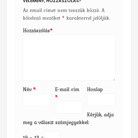
VÉLEMÉNY, HOZZÁSZÓLÁS?
Az email címet nem tesszük közzé.
A
kötelező mezőket
*
karakterrel jelöljük.
Hozzászólás
*
Név
*
E-mail cím
Honlap
*
Kérjük, adja
meg a választ számjegyekkel:
19 − 13 =