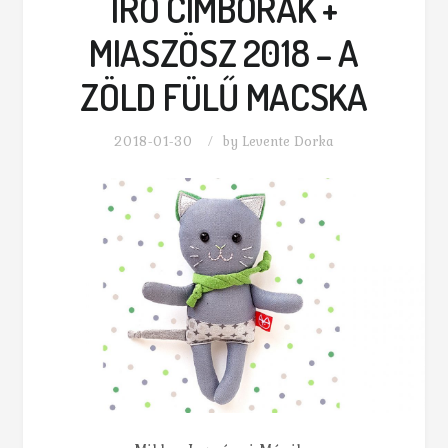
ÍRÓ CIMBORÁK +
MIASZÖSZ 2018 – A
ZÖLD FÜLŰ MACSKA
2018-01-30
by
Levente Dorka