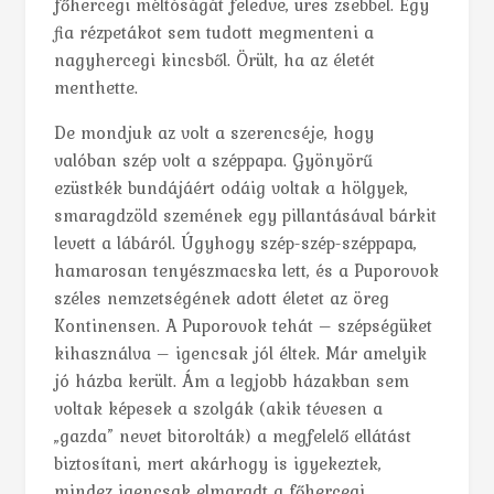
főhercegi méltóságát feledve, üres zsebbel. Egy
fia rézpetákot sem tudott megmenteni a
nagyhercegi kincsből. Örült, ha az életét
menthette.
De mondjuk az volt a szerencséje, hogy
valóban szép volt a széppapa. Gyönyörű
ezüstkék bundájáért odáig voltak a hölgyek,
smaragdzöld szemének egy pillantásával bárkit
levett a lábáról. Úgyhogy szép-szép-széppapa,
hamarosan tenyészmacska lett, és a Puporovok
széles nemzetségének adott életet az öreg
Kontinensen. A Puporovok tehát – szépségüket
kihasználva – igencsak jól éltek. Már amelyik
jó házba került. Ám a legjobb házakban sem
voltak képesek a szolgák (akik tévesen a
„gazda” nevet bitorolták) a megfelelő ellátást
biztosítani, mert akárhogy is igyekeztek,
mindez igencsak elmaradt a főhercegi