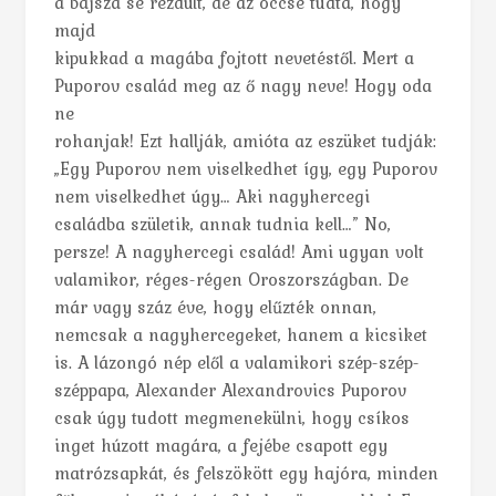
a bajsza se rezdült, de az öccse tudta, hogy
majd
kipukkad a magába fojtott nevetéstől. Mert a
Puporov család meg az ő nagy neve! Hogy oda
ne
rohanjak! Ezt hallják, amióta az eszüket tudják:
„Egy Puporov nem viselkedhet így, egy Puporov
nem viselkedhet úgy… Aki nagyhercegi
családba születik, annak tudnia kell…” No,
persze! A nagyhercegi család! Ami ugyan volt
valamikor, réges-régen Oroszországban. De
már vagy száz éve, hogy elűzték onnan,
nemcsak a nagyhercegeket, hanem a kicsiket
is. A lázongó nép elől a valamikori szép-szép-
széppapa, Alexander Alexandrovics Puporov
csak úgy tudott megmenekülni, hogy csíkos
inget húzott magára, a fejébe csapott egy
matrózsapkát, és felszökött egy hajóra, minden