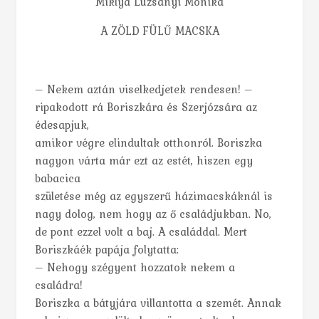
Miklya Luzsányi Mónika
A ZÖLD FÜLŰ MACSKA
– Nekem aztán viselkedjetek rendesen! –
ripakodott rá Boriszkára és Szerjózsára az
édesapjuk,
amikor végre elindultak otthonról. Boriszka
nagyon várta már ezt az estét, hiszen egy
babacica
születése még az egyszerű házimacskáknál is
nagy dolog, nem hogy az ő családjukban. No,
de pont ezzel volt a baj. A családdal. Mert
Boriszkáék papája folytatta:
– Nehogy szégyent hozzatok nekem a
családra!
Boriszka a bátyjára villantotta a szemét. Annak