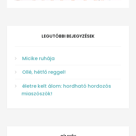
LEGUTÓBBI BEJEGYZÉSEK
Micike ruhája
Ollé, hétfő reggel!
életre kelt álom: hordható hordozós
miaszöszök!