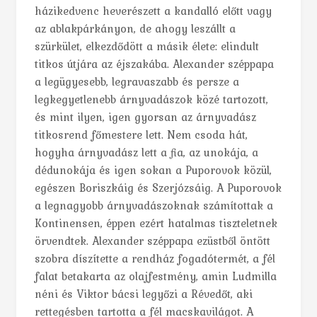
házikedvenc heverészett a kandalló előtt vagy
az ablakpárkányon, de ahogy leszállt a
szürkület, elkezdődött a másik élete: elindult
titkos útjára az éjszakába. Alexander széppapa
a legügyesebb, legravaszabb és persze a
legkegyetlenebb árnyvadászok közé tartozott,
és mint ilyen, igen gyorsan az árnyvadász
titkosrend főmestere lett. Nem csoda hát,
hogyha árnyvadász lett a fia, az unokája, a
dédunokája és igen sokan a Puporovok közül,
egészen Boriszkáig és Szerjózsáig. A Puporovok
a legnagyobb árnyvadászoknak számítottak a
Kontinensen, éppen ezért hatalmas tiszteletnek
örvendtek. Alexander széppapa ezüstből öntött
szobra díszítette a rendház fogadótermét, a fél
falat betakarta az olajfestmény, amin Ludmilla
néni és Viktor bácsi legyőzi a Révedőt, aki
rettegésben tartotta a fél macskavilágot. A