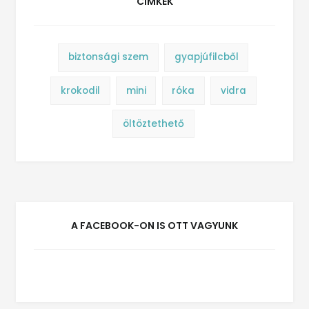
CÍMKÉK
biztonsági szem
gyapjúfilcből
krokodil
mini
róka
vidra
öltöztethető
A FACEBOOK-ON IS OTT VAGYUNK