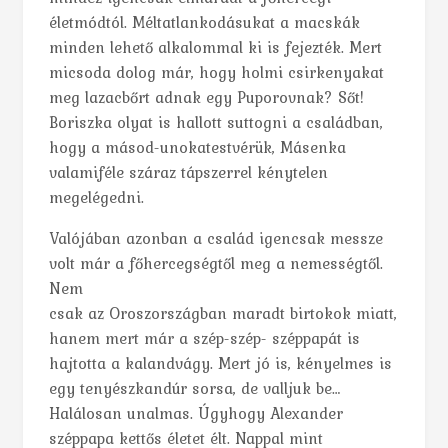
életmódtól. Méltatlankodásukat a macskák
minden lehető alkalommal ki is fejezték. Mert
micsoda dolog már, hogy holmi csirkenyakat
meg lazacbőrt adnak egy Puporovnak? Sőt!
Boriszka olyat is hallott suttogni a családban,
hogy a másod-unokatestvérük, Másenka
valamiféle száraz tápszerrel kénytelen
megelégedni.
Valójában azonban a család igencsak messze
volt már a főhercegségtől meg a nemességtől.
Nem
csak az Oroszországban maradt birtokok miatt,
hanem mert már a szép-szép- széppapát is
hajtotta a kalandvágy. Mert jó is, kényelmes is
egy tenyészkandúr sorsa, de valljuk be…
Halálosan unalmas. Úgyhogy Alexander
széppapa kettős életet élt. Nappal mint