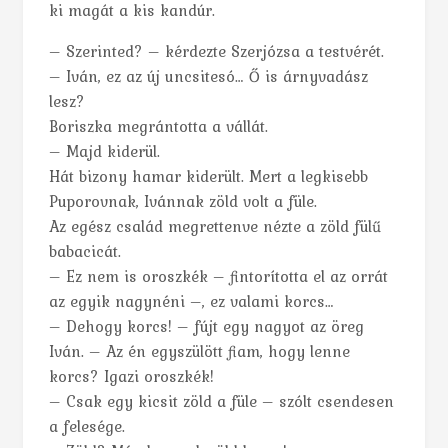
ki magát a kis kandúr.
– Szerinted? – kérdezte Szerjózsa a testvérét.
– Iván, ez az új uncsitesó… Ő is árnyvadász
lesz?
Boriszka megrántotta a vállát.
– Majd kiderül.
Hát bizony hamar kiderült. Mert a legkisebb
Puporovnak, Ivánnak zöld volt a füle.
Az egész család megrettenve nézte a zöld fülű
babacicát.
– Ez nem is oroszkék – fintorította el az orrát
az egyik nagynéni –, ez valami korcs…
– Dehogy korcs! – fújt egy nagyot az öreg
Iván. – Az én egyszülött fiam, hogy lenne
korcs? Igazi oroszkék!
– Csak egy kicsit zöld a füle – szólt csendesen
a felesége.