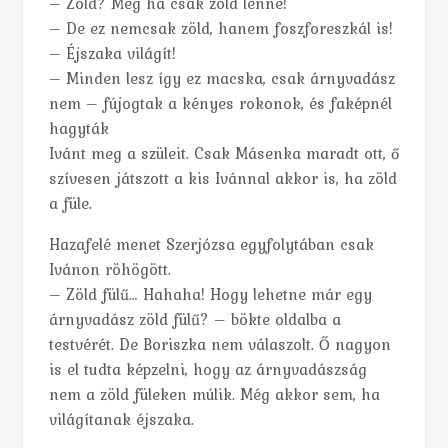
– Zöld? Még ha csak zöld lenne!
– De ez nemcsak zöld, hanem foszforeszkál is!
– Éjszaka világít!
– Minden lesz így ez macska, csak árnyvadász
nem – fújogtak a kényes rokonok, és faképnél
hagyták
Ivánt meg a szüleit. Csak Másenka maradt ott, ő
szívesen játszott a kis Ivánnal akkor is, ha zöld
a füle.
Hazafelé menet Szerjózsa egyfolytában csak
Ivánon röhögött.
– Zöld fülű… Hahaha! Hogy lehetne már egy
árnyvadász zöld fülű? – bökte oldalba a
testvérét. De Boriszka nem válaszolt. Ő nagyon
is el tudta képzelni, hogy az árnyvadászság
nem a zöld füleken múlik. Még akkor sem, ha
világítanak éjszaka.