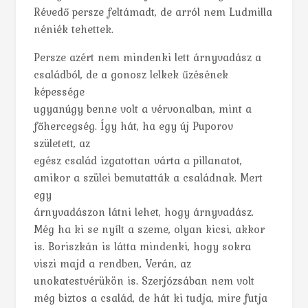
Révedő persze feltámadt, de arról nem Ludmilla
néniék tehettek.
Persze azért nem mindenki lett árnyvadász a
családból, de a gonosz lelkek űzésének
képessége
ugyanúgy benne volt a vérvonalban, mint a
főhercegség. Így hát, ha egy új Puporov
született, az
egész család izgatottan várta a pillanatot,
amikor a szülei bemutatták a családnak. Mert
egy
árnyvadászon látni lehet, hogy árnyvadász.
Még ha ki se nyílt a szeme, olyan kicsi, akkor
is. Boriszkán is látta mindenki, hogy sokra
viszi majd a rendben, Verán, az
unokatestvérükön is. Szerjózsában nem volt
még biztos a család, de hát ki tudja, mire futja