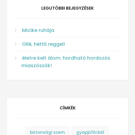
LEGUTÓBBI BEJEGYZÉSEK
Micike ruhája
Ollé, hétfő reggel!
életre kelt álom: hordható hordozós
miaszöszök!
CÍMKÉK
biztonsági szem
gyapjúfilcből