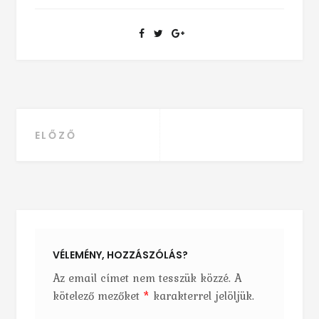
ELŐZŐ
Bejegyzés navigáció
VÉLEMÉNY, HOZZÁSZÓLÁS?
Az email címet nem tesszük közzé.
A
kötelező mezőket
*
karakterrel jelöljük.