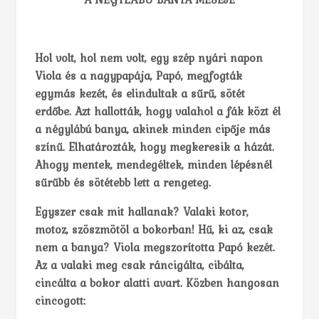
Hol volt, hol nem volt, egy szép nyári napon
Viola és a nagypapája, Papó, megfogták
egymás kezét, és elindultak a sűrű, sötét
erdőbe. Azt hallották, hogy valahol a fák közt él
a négylábú banya, akinek minden cipője más
színű. Elhatározták, hogy megkeresik a házát.
Ahogy mentek, mendegéltek, minden lépésnél
sűrűbb és sötétebb lett a rengeteg.
Egyszer csak mit hallanak? Valaki kotor,
motoz, szöszmötöl a bokorban! Hű, ki az, csak
nem a banya? Viola megszorította Papó kezét.
Az a valaki meg csak ráncigálta, cibálta,
cincálta a bokor alatti avart. Közben hangosan
cincogott: