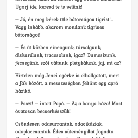
Ugorj ide, keresd te is velünk!
– Jó, én meg kérek tőle bátorságos tigrist!…
Vagy inkább, akarom mondani: tigrises
bátorságot!
– És út közben cincogunk, társalgunk,
diskurálunk, traccsolunk, igaz? Dumcsizunk,
fecsegünk, szót váltunk, pletykálunk, jaj, mi az?
Hirtelen még Jenci egérke is elhallgatott, mert
a fák között, a messzeségben feltűnt egy apró
házikó.
– Psszt! – intett Papó. – Az a banya háza! Most
óvatosan becserkésszük!
Csöndesen odasurrantak, odacikáztak,
odaplaccsantak. Édes süteményillat fogadta