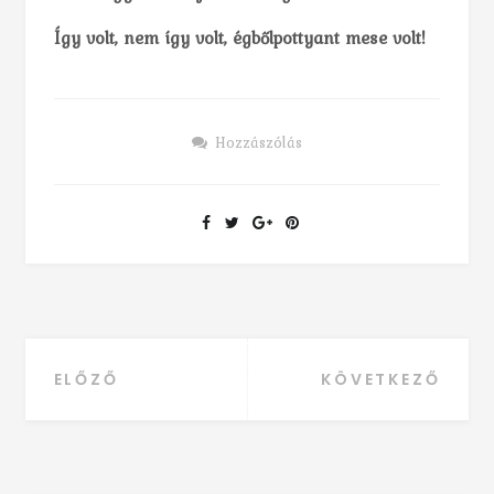
Így volt, nem így volt, égbőlpottyant mese volt!
Hozzászólás
ELŐZŐ
KÖVETKEZŐ
Bejegyzés navigáció