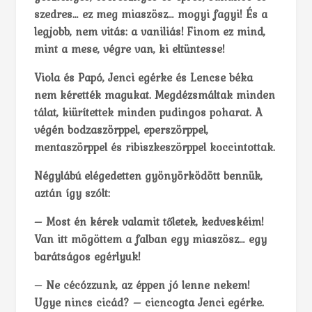
szedres… ez meg miaszösz… mogyi fagyi! És a
legjobb, nem vitás: a vaniliás! Finom ez mind,
mint a mese, végre van, ki eltüntesse!
Viola és Papó, Jenci egérke és Lencse béka
nem kérették magukat. Megdézsmáltak minden
tálat, kiürítettek minden pudingos poharat. A
végén bodzaszörppel, eperszörppel,
mentaszörppel és ribiszkeszörppel koccintottak.
Négylábú elégedetten gyönyörködött bennük,
aztán így szólt:
– Most én kérek valamit tőletek, kedveskéim!
Van itt mögöttem a falban egy miaszösz… egy
barátságos egérlyuk!
– Ne cécózzunk, az éppen jó lenne nekem!
Ugye nincs cicád? – cicncogta Jenci egérke.