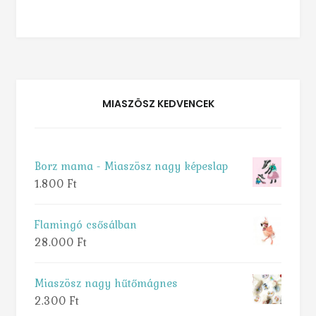
MIASZÖSZ KEDVENCEK
Borz mama - Miaszösz nagy képeslap
1.800
Ft
Flamingó csősálban
28.000
Ft
Miaszösz nagy hűtőmágnes
2.300
Ft