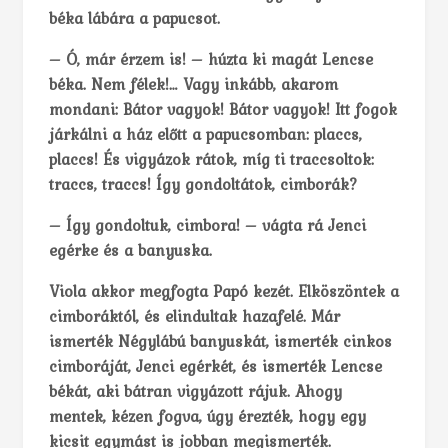
béka lábára a papucsot.
– Ó, már érzem is! – húzta ki magát Lencse
béka. Nem félek!… Vagy inkább, akarom
mondani: Bátor vagyok! Bátor vagyok! Itt fogok
járkálni a ház előtt a papucsomban: placcs,
placcs! És vigyázok rátok, míg ti traccsoltok:
traccs, traccs! Így gondoltátok, cimborák?
– Így gondoltuk, cimbora! – vágta rá Jenci
egérke és a banyuska.
Viola akkor megfogta Papó kezét. Elköszöntek a
cimboráktól, és elindultak hazafelé. Már
ismerték Négylábú banyuskát, ismerték cinkos
cimboráját, Jenci egérkét, és ismerték Lencse
békát, aki bátran vigyázott rájuk. Ahogy
mentek, kézen fogva, úgy érezték, hogy egy
kicsit egymást is jobban megismerték.