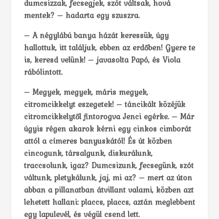
dumcsizzak, fecsegjek, szót váltsak, hová
mentek? – hadarta egy szuszra.
– A négylábú banya házát keressük, úgy
hallottuk, itt találjuk, ebben az erdőben! Gyere te
is, keresd velünk! – javasolta Papó, és Viola
rábólintott.
– Megyek, megyek, máris megyek,
citromcikkelyt eszegetek! – táncikált közéjük
citromcikkelytől fintorogva Jenci egérke. – Már
úgyis régen akarok kérni egy cinkos cimborát
attól a címeres banyuskától! És út közben
cincogunk, társalgunk, diskurálunk,
traccsolunk, igaz? Dumcsizunk, fecsegünk, szót
váltunk, pletykálunk, jaj, mi az? – mert az úton
abban a pillanatban átvillant valami, közben azt
lehetett hallani: placcs, placcs, aztán meglebbent
egy lapulevél, és végül csend lett.