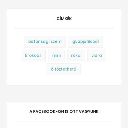
CÍMKÉK
biztonsági szem
gyapjúfilcből
krokodil
mini
róka
vidra
öltöztethető
A FACEBOOK-ON IS OTT VAGYUNK