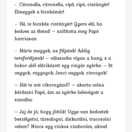
­- Citronella, citronella, cipő, cipó, cintányér!
Elmegyek a bicskámér!
–
Hé, te bicskás cintányér! Gyere elő, ha
kedves az életed! – szólította meg Papó
harciasan.
–
Máris megyek, ne féljetek! Addig
tereferéljetek! – válaszolta vígan a hang, s a
bokor alól előcikázott egy cingár egérke. – Itt
vagyok, ragyogok, Jenci vagyok, cincogok!
– Hát te mit cikornyázol? – akarta volna
kérdezni Papó, ám az egérke belevágott a
szavába:
– Jaj de jó, hogy jöttök! Ugye van kedvetek
beszélgetni, társalogni, diskurálni, traccsolni
velem? Nincs egy cinkos cimborám, akivel