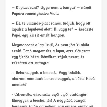
– Ki placcsant? Ugye nem a banya? – nézett
Papóra reménykedve Viola.
– Hé, te villanós-placcsanós, tudjuk, hogy ott
lapulsz a lapulevél alatt! Ki vagy te? – kérdezte
Papó, egy kicsit emelt hangon.
Megmoccant a lapulevél, de nem jött ki alóla
senki. Papó megemelte a laput, erre előugrott
egy ijedős béka. Rémülten rájuk nézett, és
rekedten azt suttogta:
– Béka vagyok, a lencse!… Vagy inkább,
akarom mondani: Lencse vagyok, a béka! Hová
mentek?
­- Citronella, citronella, cipő, cipó, cintányér!
Elmegyek a bicskámér! A négylábú banyát
keressük, talán ad nekem egy cinkos cimborát!