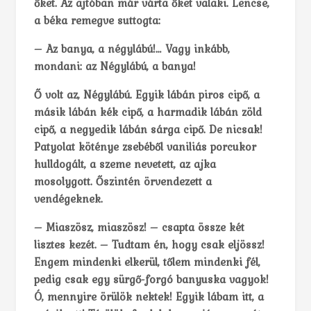
őket. Az ajtóban már várta őket valaki. Lencse,
a béka remegve suttogta:
– Az banya, a négylábú!… Vagy inkább,
mondani: az Négylábú, a banya!
Ő volt az, Négylábú. Egyik lábán piros cipő, a
másik lábán kék cipő, a harmadik lábán zöld
cipő, a negyedik lábán sárga cipő. De nicsak!
Patyolat köténye zsebéből vaniliás porcukor
hulldogált, a szeme nevetett, az ajka
mosolygott. Őszintén örvendezett a
vendégeknek.
– Miaszösz, miaszösz! – csapta össze két
lisztes kezét. – Tudtam én, hogy csak eljössz!
Engem mindenki elkerül, tőlem mindenki fél,
pedig csak egy sürgő-forgó banyuska vagyok!
Ó, mennyire örülök nektek! Egyik lábam itt, a