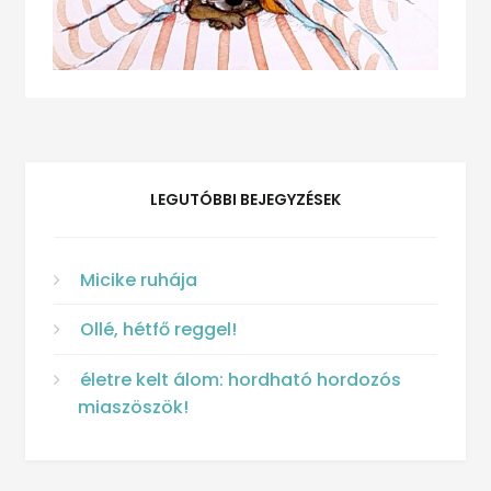
LEGUTÓBBI BEJEGYZÉSEK
Micike ruhája
Ollé, hétfő reggel!
életre kelt álom: hordható hordozós
miaszöszök!