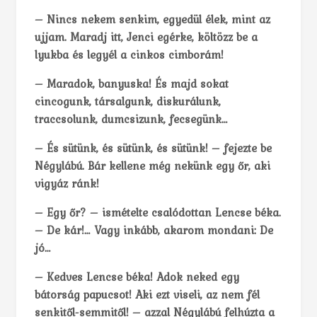
– Nincs nekem senkim, egyedül élek, mint az
ujjam. Maradj itt, Jenci egérke, költözz be a
lyukba és legyél a cinkos cimborám!
– Maradok, banyuska! És majd sokat
cincogunk, társalgunk, diskurálunk,
traccsolunk, dumcsizunk, fecsegünk…
– És sütünk, és sütünk, és sütünk! – fejezte be
Négylábú. Bár kellene még nekünk egy őr, aki
vigyáz ránk!
– Egy őr? – ismételte csalódottan Lencse béka.
– De kár!… Vagy inkább, akarom mondani: De
jó…
– Kedves Lencse béka! Adok neked egy
bátorság papucsot! Aki ezt viseli, az nem fél
senkitől-semmitől! – azzal Négylábú felhúzta a