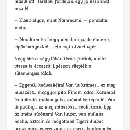
másik ott! Térülök, fordulok, egy jó uzsonnát
hozok!
– Kicsit olyan, mint Nammamó! – gondolta
Viola.
– Mondtam én, hogy nem banya, de címeres,
cipős banyuska! – cincogta Jenci egér.
Négylábú a négy lábán térült, fordult, s már
vissza is érkezett. Egészen ellepték a
süteményes tálak.
– Egyetek, kedveskéim! Van itt krémes… ez meg
miaszösz… meggyes pite! Finom, édes! Karamell
és habroló, mákos guba, dióstallér, tejsodó! Van
itt puding… ez meg miaszösz… csoki torta! Épp
az imént sütöttem! Van linzer, van málnás
kocka, előttem és mögöttem! Tejszínhabos,
gesztenyés, cseresznyés és epres, banános és