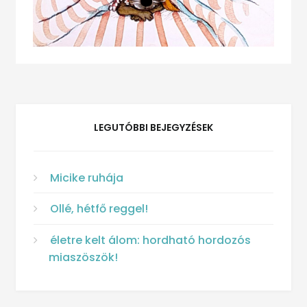
LEGUTÓBBI BEJEGYZÉSEK
Micike ruhája
Ollé, hétfő reggel!
életre kelt álom: hordható hordozós
miaszöszök!