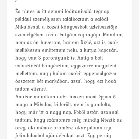
És nincs is itt semmi lódítanivaló: tegnap
például személyesen találkoztam a valódi
Mikulással, a közeli könyvesbolt üzletvezetője
személyében, aki a kutyám rajongója. Mondom,
nem az én haverom, hanem Rizié, azt is csak
mellékesen említettem neki, a kutya kapcsán,
hogy van 3 porontyunk is. Amíg a bolt
választékát böngésztem, egyszerre megjelent
mellettem, nagy halom csokit egyensúlyozva
összetett két markában, azzal, hogy ezt hová
tudom eltenni.
Amikor mondtam neki, hiszen most éppen ő
maga a Mikulás, kiderült, nem is gondolta,
hogy már itt a nagy nap. Ebből aztán azonnal
tudtam, hogy számomra még mindig létezik az
öreg, aki mások örömére, akár pillanatnyi
felindulásból ajándékokat oszt! Egy percig