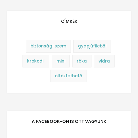
CÍMKÉK
biztonsági szem
gyapjúfilcből
krokodil
mini
róka
vidra
öltöztethető
A FACEBOOK-ON IS OTT VAGYUNK