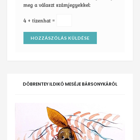
meg a választ számjegyekkel:
4 + tizenhat =
DÖBRENTEY ILDIKÓ MESÉJE BÁRSONYKÁRÓL