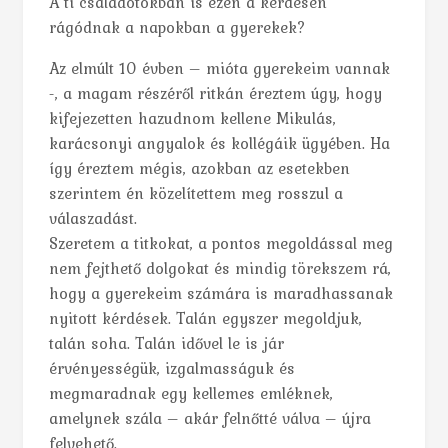
A ti családotokban is ezen a kérdésen
rágódnak a napokban a gyerekek?
Az elmúlt 10 évben – mióta gyerekeim vannak
-, a magam részéről ritkán éreztem úgy, hogy
kifejezetten hazudnom kellene Mikulás,
karácsonyi angyalok és kollégáik ügyében. Ha
így éreztem mégis, azokban az esetekben
szerintem én közelítettem meg rosszul a
válaszadást.
Szeretem a titkokat, a pontos megoldással meg
nem fejthető dolgokat és mindig törekszem rá,
hogy a gyerekeim számára is maradhassanak
nyitott kérdések. Talán egyszer megoldjuk,
talán soha. Talán idővel le is jár
érvényességük, izgalmasságuk és
megmaradnak egy kellemes emléknek,
amelynek szála – akár felnőtté válva – újra
felvehető.