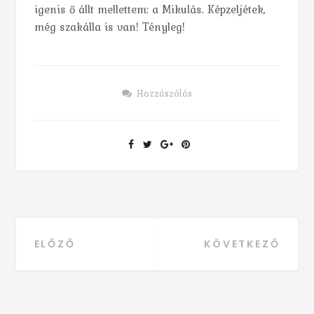
igenis ő állt mellettem: a Mikulás. Képzeljétek,
még szakálla is van! Tényleg!
Hozzászólás
ELŐZŐ
KÖVETKEZŐ
Bejegyzés navigáció