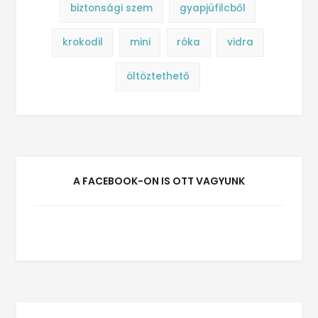
biztonsági szem
gyapjúfilcből
krokodil
mini
róka
vidra
öltöztethető
A FACEBOOK-ON IS OTT VAGYUNK