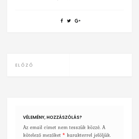
ELŐZŐ
Bejegyzés navigáció
VÉLEMÉNY, HOZZÁSZÓLÁS?
Az email címet nem tesszük közzé.
A
kötelező mezőket
*
karakterrel jelöljük.