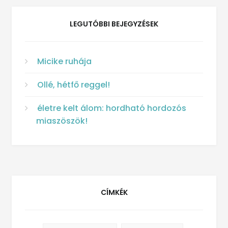
LEGUTÓBBI BEJEGYZÉSEK
Micike ruhája
Ollé, hétfő reggel!
életre kelt álom: hordható hordozós
miaszöszök!
CÍMKÉK